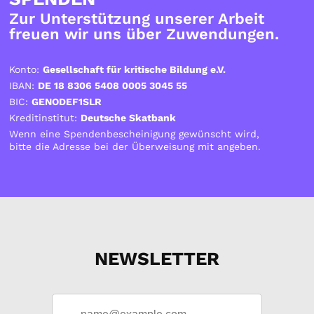
Zur Unterstützung unserer Arbeit
freuen wir uns über Zuwendungen.
Konto:
Gesellschaft für kritische Bildung e.V.
IBAN:
DE 18 8306 5408 0005 3045 55
BIC:
GENODEF1SLR
Kreditinstitut:
Deutsche Skatbank
Wenn eine Spendenbescheinigung gewünscht wird,
bitte die Adresse bei der Überweisung mit angeben.
NEWSLETTER