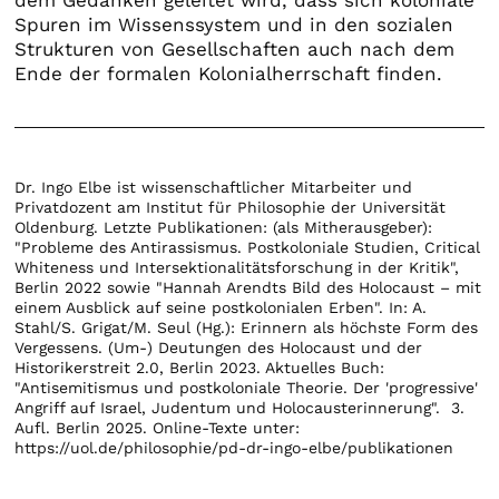
dem Gedanken geleitet wird, dass sich koloniale
Spuren im Wissenssystem und in den sozialen
Strukturen von Gesellschaften auch nach dem
Ende der formalen Kolonialherrschaft finden.
Dr. Ingo Elbe ist wissenschaftlicher Mitarbeiter und
Privatdozent am Institut für Philosophie der Universität
Oldenburg. Letzte Publikationen: (als Mitherausgeber):
"Probleme des Antirassismus. Postkoloniale Studien, Critical
Whiteness und Intersektionalitätsforschung in der Kritik",
Berlin 2022 sowie "Hannah Arendts Bild des Holocaust – mit
einem Ausblick auf seine postkolonialen Erben". In: A.
Stahl/S. Grigat/M. Seul (Hg.): Erinnern als höchste Form des
Vergessens. (Um-) Deutungen des Holocaust und der
Historikerstreit 2.0, Berlin 2023. Aktuelles Buch:
"Antisemitismus und postkoloniale Theorie. Der 'progressive'
Angriff auf Israel, Judentum und Holocausterinnerung". 3.
Aufl. Berlin 2025. Online-Texte unter:
https://uol.de/philosophie/pd-dr-ingo-elbe/publikationen