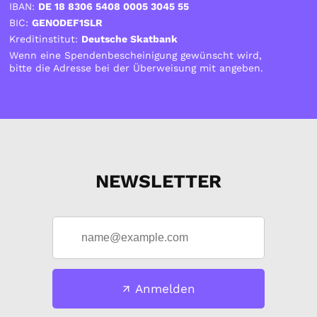
IBAN:
DE 18 8306 5408 0005 3045 55
BIC:
GENODEF1SLR
Kreditinstitut:
Deutsche Skatbank
Wenn eine Spendenbescheinigung gewünscht wird,
bitte die Adresse bei der Überweisung mit angeben.
NEWSLETTER
Anmelden