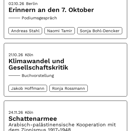
02.10.26
Berlin
Erinnern an den 7. Oktober
Podiumsgespräch
Andreas Stahl
Naomi Tamir
Sonja Bohl-Dencker
21.10.26
Köln
Klimawandel und
Gesellschaftskritik
Buchvorstellung
Jakob Hoffmann
Ronja Rossmann
24.11.26
Köln
Schattenarmee
Arabisch-palästinensische Kooperation mit
dem Zionismus 1917-1948