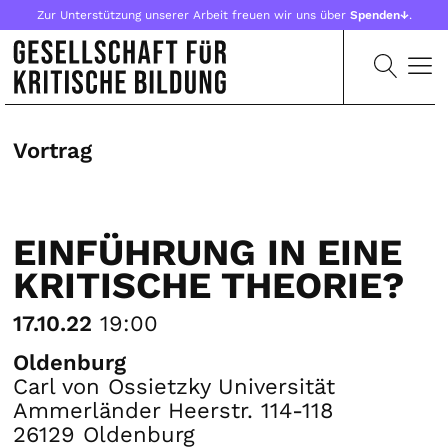
Zur Unterstützung unserer Arbeit freuen wir uns über
Spenden↓
.
Vortrag
EINFÜHRUNG IN EINE
KRITISCHE THEORIE?
17.10.22
19:00
Oldenburg
Carl von Ossietzky Universität
Ammerländer Heerstr. 114-118
26129 Oldenburg