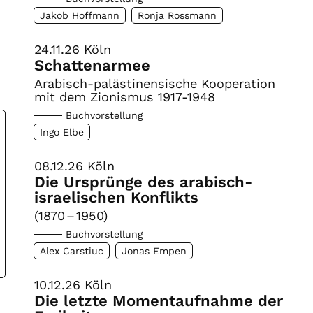
Jakob Hoffmann
Ronja Rossmann
24.11.26
Köln
Schattenarmee
Arabisch-palästinensische Kooperation
mit dem Zionismus 1917-1948
Buchvorstellung
Ingo Elbe
08.12.26
Köln
Die Ursprünge des arabisch-
israelischen Konflikts
(1870 – 1950)
Buchvorstellung
Alex Carstiuc
Jonas Empen
10.12.26
Köln
Die letzte Momentaufnahme der