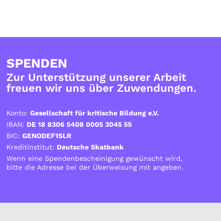
SPENDEN
Zur Unterstützung unserer Arbeit
freuen wir uns über Zuwendungen.
Konto:
Gesellschaft für kritische Bildung e.V.
IBAN:
DE 18 8306 5408 0005 3045 55
BIC:
GENODEF1SLR
Kreditinstitut:
Deutsche Skatbank
Wenn eine Spendenbescheinigung gewünscht wird,
bitte die Adresse bei der Überweisung mit angeben.