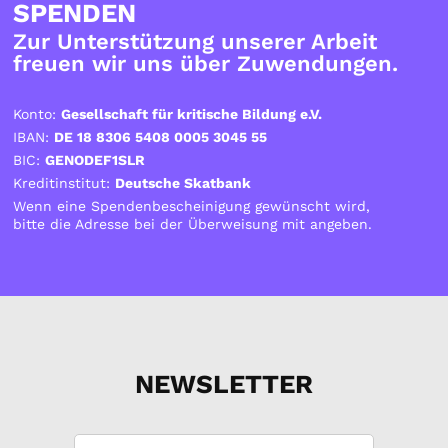
SPENDEN
Zur Unterstützung unserer Arbeit
freuen wir uns über Zuwendungen.
Konto:
Gesellschaft für kritische Bildung e.V.
IBAN:
DE 18 8306 5408 0005 3045 55
BIC:
GENODEF1SLR
Kreditinstitut:
Deutsche Skatbank
Wenn eine Spendenbescheinigung gewünscht wird,
bitte die Adresse bei der Überweisung mit angeben.
NEWSLETTER