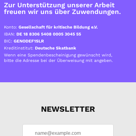
Zur Unterstützung unserer Arbeit
freuen wir uns über Zuwendungen.
Konto:
Gesellschaft für kritische Bildung e.V.
IBAN:
DE 18 8306 5408 0005 3045 55
BIC:
GENODEF1SLR
Kreditinstitut:
Deutsche Skatbank
Wenn eine Spendenbescheinigung gewünscht wird,
bitte die Adresse bei der Überweisung mit angeben.
NEWSLETTER