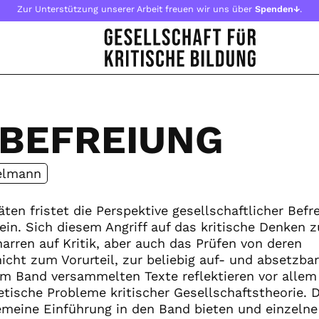
Zur Unterstützung unserer Arbeit freuen wir uns über
Spenden↓
.
 BEFREIUNG
elmann
ten fristet die Perspektive gesellschaftlicher Befr
in. Sich diesem Angriff auf das kritische Denken z
arren auf Kritik, aber auch das Prüfen von deren
icht zum Vorurteil, zur beliebig auf- und absetzba
im Band versammelten Texte reflektieren vor allem
tische Probleme kritischer Gesellschaftstheorie. D
gemeine Einführung in den Band bieten und einzelne