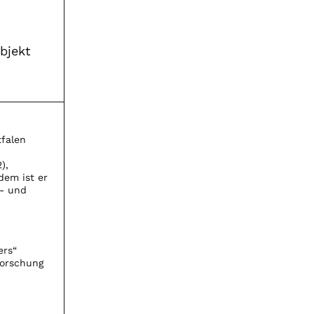
bjekt
tfalen
),
dem ist er
s- und
ers“
forschung