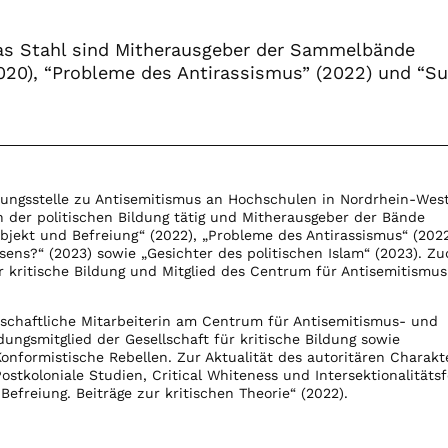
as Stahl sind Mitherausgeber der Sammelbände
020), “Probleme des Antirassismus” (2022) und “Su
atungsstelle zu Antisemitismus an Hochschulen in Nordrhein-Wes
in der politischen Bildung tätig und Mitherausgeber der Bände
ubjekt und Befreiung“ (2022), „Probleme des Antirassismus“ (2022
sens?“ (2023) sowie „Gesichter des politischen Islam“ (2023). Zu
r kritische Bildung und Mitglied des Centrum für Antisemitismu
nschaftliche Mitarbeiterin am Centrum für Antisemitismus- und
ungsmitglied der Gesellschaft für kritische Bildung sowie
nformistische Rebellen. Zur Aktualität des autoritären Charakt
ostkoloniale Studien, Critical Whiteness und Intersektionalitäts
Befreiung. Beiträge zur kritischen Theorie“ (2022).