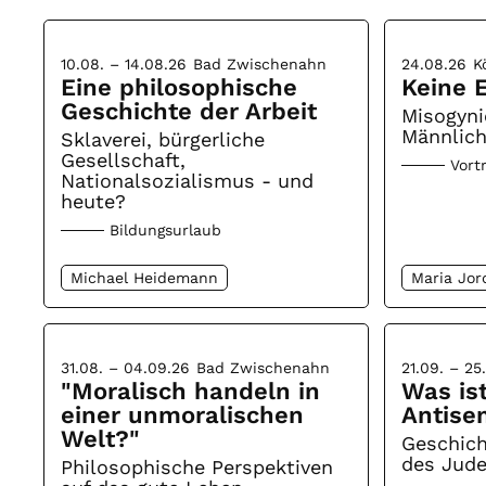
10.08. – 14.08.26
Bad Zwischenahn
24.08.26
K
Eine philosophische
Keine E
Geschichte der Arbeit
Misogyni
Männlich
Sklaverei, bürgerliche
Gesellschaft,
Vort
Nationalsozialismus - und
heute?
Bildungsurlaub
Michael Heidemann
Maria Jor
31.08. – 04.09.26
Bad Zwischenahn
21.09. – 25
"Moralisch handeln in
Was is
einer unmoralischen
Antise
Welt?"
Geschic
des Jud
Philosophische Perspektiven