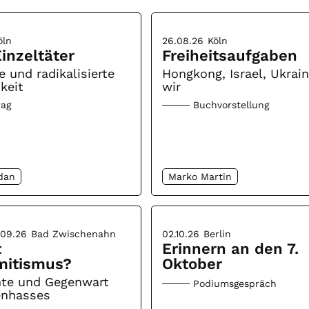
öln
26.08.26
Köln
inzeltäter
Freiheitsaufgaben
e und radikalisierte
Hongkong, Israel, Ukrai
keit
wir
rag
Buchvorstellung
dan
Marko Martin
.09.26
Bad Zwischenahn
02.10.26
Berlin
t
Erinnern an den 7.
mitismus?
Oktober
hte und Gegenwart
Podiumsgespräch
enhasses