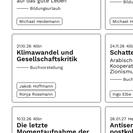
auf das gute Leben
Bild
Bildungsurlaub
Michael Heidemann
Michael 
21.10.26
Köln
24.11.26
Köl
Klimawandel und
Schatt
Gesellschaftskritik
Arabisch
Koopera
Buchvorstellung
Zionismu
Buch
Jakob Hoffmann
Ronja Rossmann
Ingo Elbe
10.12.26
Köln
26.01.27
He
Die letzte
Antise
Momentaufnahme der
postko