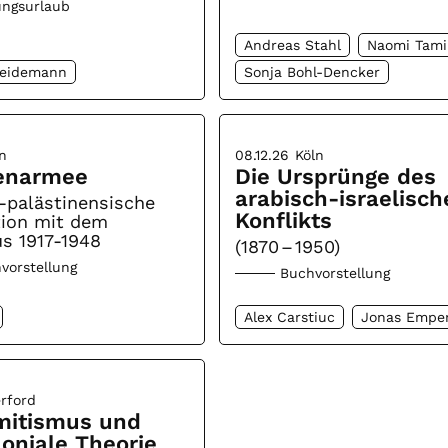
ungsurlaub
Andreas Stahl
Naomi Tami
Heidemann
Sonja Bohl-Dencker
n
08.12.26
Köln
enarmee
Die Ursprünge des
arabisch-israelisch
-palästinensische
Konflikts
tion mit dem
s 1917-1948
(1870 – 1950)
vorstellung
Buchvorstellung
Alex Carstiuc
Jonas Empe
rford
mitismus und
loniale Theorie