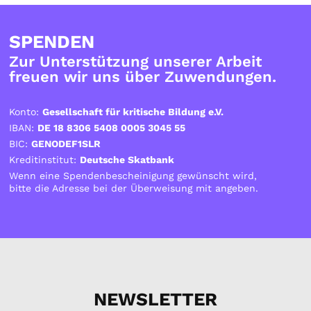
SPENDEN
Zur Unterstützung unserer Arbeit
freuen wir uns über Zuwendungen.
Konto:
Gesellschaft für kritische Bildung e.V.
IBAN:
DE 18 8306 5408 0005 3045 55
BIC:
GENODEF1SLR
Kreditinstitut:
Deutsche Skatbank
Wenn eine Spendenbescheinigung gewünscht wird,
bitte die Adresse bei der Überweisung mit angeben.
NEWSLETTER