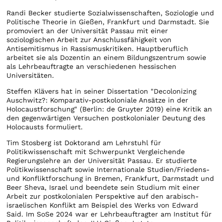
Randi Becker studierte Sozialwissenschaften, Soziologie und
Politische Theorie in Gießen, Frankfurt und Darmstadt. Sie
promoviert an der Universität Passau mit einer
soziologischen Arbeit zur Anschlussfähigkeit von
Antisemitismus in Rassismuskritiken. Hauptberuflich
arbeitet sie als Dozentin an einem Bildungszentrum sowie
als Lehrbeauftragte an verschiedenen hessischen
Universitäten.
Steffen Klävers hat in seiner Dissertation "Decolonizing
Auschwitz?: Komparativ-postkoloniale Ansätze in der
Holocaustforschung" (Berlin: de Gruyter 2019) eine Kritik an
den gegenwärtigen Versuchen postkolonialer Deutung des
Holocausts formuliert.
Tim Stosberg ist Doktorand am Lehrstuhl für
Politikwissenschaft mit Schwerpunkt Vergleichende
Regierungslehre an der Universität Passau. Er studierte
Politikwissenschaft sowie Internationale Studien/Friedens-
und Konfliktforschung in Bremen, Frankfurt, Darmstadt und
Beer Sheva, Israel und beendete sein Studium mit einer
Arbeit zur postkolonialen Perspektive auf den arabisch-
israelischen Konflikt am Beispiel des Werks von Edward
Said. Im SoSe 2024 war er Lehrbeauftragter am Institut für