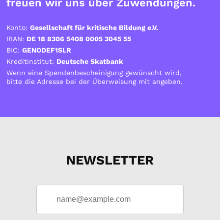
freuen wir uns über Zuwendungen.
Konto:
Gesellschaft für kritische Bildung e.V.
IBAN:
DE 18 8306 5408 0005 3045 55
BIC:
GENODEF1SLR
Kreditinstitut:
Deutsche Skatbank
Wenn eine Spendenbescheinigung gewünscht wird,
bitte die Adresse bei der Überweisung mit angeben.
NEWSLETTER