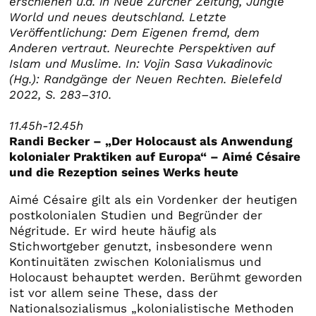
erschienen u.a. in Neue Zürcher Zeitung, Jungle
World und neues deutschland. Letzte
Veröffentlichung: Dem Eigenen fremd, dem
Anderen vertraut. Neurechte Perspektiven auf
Islam und Muslime. In: Vojin Sasa Vukadinovic
(Hg.): Randgänge der Neuen Rechten. Bielefeld
2022, S. 283–310.
11.45h-12.45h
Randi Becker – „Der Holocaust als Anwendung
kolonialer Praktiken auf Europa“ – Aimé Césaire
und die Rezeption seines Werks heute
Aimé Césaire gilt als ein Vordenker der heutigen
postkolonialen Studien und Begründer der
Négritude. Er wird heute häufig als
Stichwortgeber genutzt, insbesondere wenn
Kontinuitäten zwischen Kolonialismus und
Holocaust behauptet werden. Berühmt geworden
ist vor allem seine These, dass der
Nationalsozialismus „kolonialistische Methoden