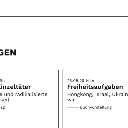
GEN
öln
26.08.26
Köln
inzeltäter
Freiheitsaufgaben
e und radikalisierte
Hongkong, Israel, Ukrai
keit
wir
rag
Buchvorstellung