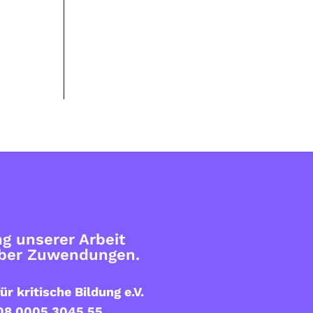
g unserer Arbeit
über Zuwendungen.
ür kritische Bildung e.V.
08 0005 3045 55