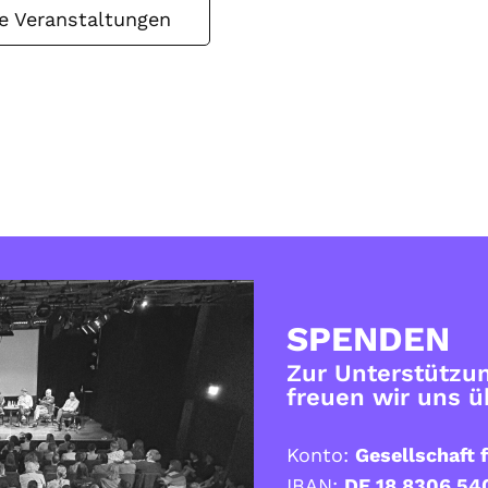
le Veranstaltungen
SPENDEN
Zur Unterstützun
freuen wir uns 
Konto:
Gesellschaft f
IBAN:
DE 18 8306 54