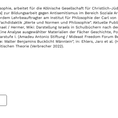
sophie, arbeitet für die Kölnische Gesellschaft für Christlich-Jü
] zur Bildungsarbeit gegen Antisemitismus im Bereich Soziale Ar
erdem Lehrbeauftragter am Institut für Philosophie der Carl von
Fachdidaktik „Werte und Normen und Philosophie“. Aktuelle Publ
hael / Hermer, Miki: Darstellung Israels in Schulbüchern nach d
ne Analyse ausgewählter Materialien der Fächer Geschichte, Pol
rstufe I. (Amadeu Antonio Stiftung / Mideast Freedom Forum Be
 Walter Benjamins Bucklicht Männlein“, in: Ehlers, Jaro et al. (H
itischen Theorie (Verbrecher 2022).