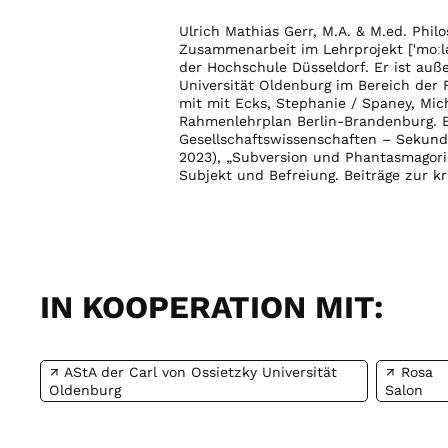
Ulrich Mathias Gerr, M.A. & M.ed. Philo
Zusammenarbeit im Lehrprojekt [ˈmoːlə
der Hochschule Düsseldorf. Er ist auß
Universität Oldenburg im Bereich der 
mit mit Ecks, Stephanie / Spaney, Mic
Rahmenlehrplan Berlin-Brandenburg. Ei
Gesellschaftswissenschaften – Sekunda
2023), „Subversion und Phantasmagorie:
Subjekt und Befreiung. Beiträge zur kr
IN KOOPERATION MIT:
AStA der Carl von Ossietzky Universität
Rosa
Oldenburg
Salon