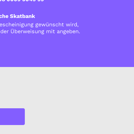
che Skatbank
scheinigung gewünscht wird,
i der Überweisung mit angeben.