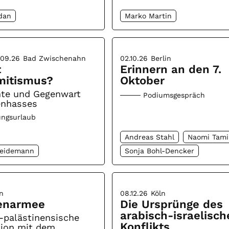
dan
Marko Martin
.09.26
Bad Zwischenahn
02.10.26
Berlin
t
Erinnern an den 7.
mitismus?
Oktober
hte und Gegenwart
Podiumsgespräch
enhasses
ungsurlaub
Andreas Stahl
Naomi Tami
Heidemann
Sonja Bohl-Dencker
n
08.12.26
Köln
enarmee
Die Ursprünge des
arabisch-israelisch
-palästinensische
Konflikts
tion mit dem