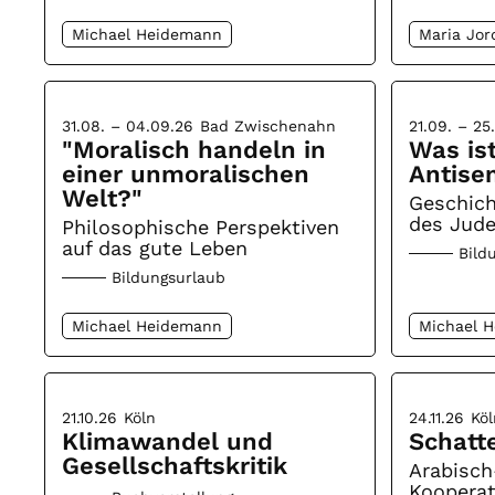
Michael Heidemann
Maria Jor
31.08. – 04.09.26
Bad Zwischenahn
21.09. – 25
"Moralisch handeln in
Was is
einer unmoralischen
Antise
Welt?"
Geschic
des Jud
Philosophische Perspektiven
auf das gute Leben
Bild
Bildungsurlaub
Michael Heidemann
Michael 
21.10.26
Köln
24.11.26
Köl
Klimawandel und
Schatt
Gesellschaftskritik
Arabisch
Koopera