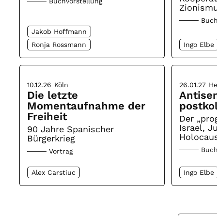
Buchvorstellung
Zionismu
Buch
Jakob Hoffmann
Ronja Rossmann
Ingo Elbe
10.12.26
Köln
26.01.27
He
Die letzte
Antise
Momentaufnahme der
postko
Freiheit
Der „prog
Israel, 
90 Jahre Spanischer
Holocaus
Bürgerkrieg
Buch
Vortrag
Alex Carstiuc
Ingo Elbe