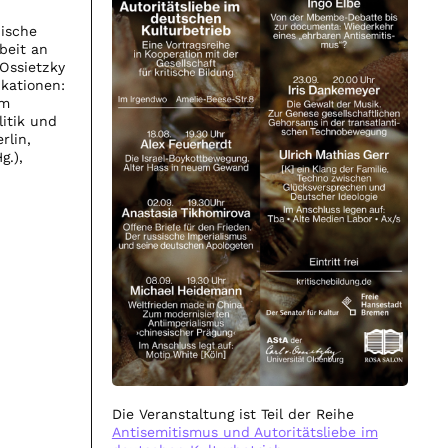
dische
beit an
 Ossietzky
ikationen:
em
itik und
rlin,
g.),
Die Veranstaltung ist Teil der Reihe
Antisemitismus und Autoritätsliebe im