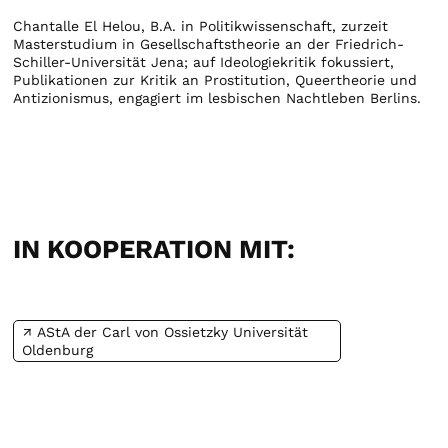
Chantalle El Helou, B.A. in Politikwissenschaft, zurzeit
Masterstudium in Gesellschaftstheorie an der Friedrich-
Schiller-Universität Jena; auf Ideologiekritik fokussiert,
Publikationen zur Kritik an Prostitution, Queertheorie und
Antizionismus, engagiert im lesbischen Nachtleben Berlins.
IN KOOPERATION MIT:
AStA der Carl von Ossietzky Universität
Oldenburg