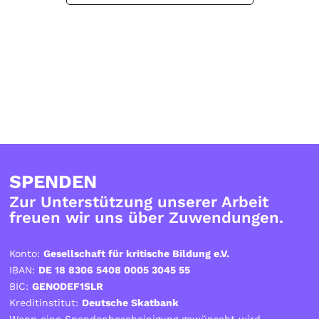
SPENDEN
Zur Unterstützung unserer Arbeit
freuen wir uns über Zuwendungen.
Konto:
Gesellschaft für kritische Bildung e.V.
IBAN:
DE 18 8306 5408 0005 3045 55
BIC:
GENODEF1SLR
Kreditinstitut:
Deutsche Skatbank