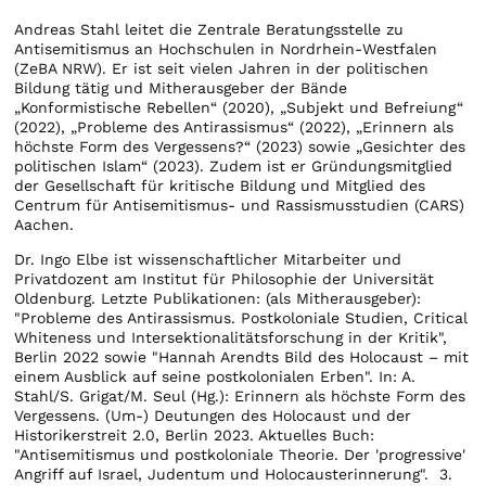
Andreas Stahl leitet die Zentrale Beratungsstelle zu
Antisemitismus an Hochschulen in Nordrhein-Westfalen
(ZeBA NRW). Er ist seit vielen Jahren in der politischen
Bildung tätig und Mitherausgeber der Bände
„Konformistische Rebellen“ (2020), „Subjekt und Befreiung“
(2022), „Probleme des Antirassismus“ (2022), „Erinnern als
höchste Form des Vergessens?“ (2023) sowie „Gesichter des
politischen Islam“ (2023). Zudem ist er Gründungsmitglied
der Gesellschaft für kritische Bildung und Mitglied des
Centrum für Antisemitismus- und Rassismusstudien (CARS)
Aachen.
Dr. Ingo Elbe ist wissenschaftlicher Mitarbeiter und
Privatdozent am Institut für Philosophie der Universität
Oldenburg. Letzte Publikationen: (als Mitherausgeber):
"Probleme des Antirassismus. Postkoloniale Studien, Critical
Whiteness und Intersektionalitätsforschung in der Kritik",
Berlin 2022 sowie "Hannah Arendts Bild des Holocaust – mit
einem Ausblick auf seine postkolonialen Erben". In: A.
Stahl/S. Grigat/M. Seul (Hg.): Erinnern als höchste Form des
Vergessens. (Um-) Deutungen des Holocaust und der
Historikerstreit 2.0, Berlin 2023. Aktuelles Buch:
"Antisemitismus und postkoloniale Theorie. Der 'progressive'
Angriff auf Israel, Judentum und Holocausterinnerung". 3.