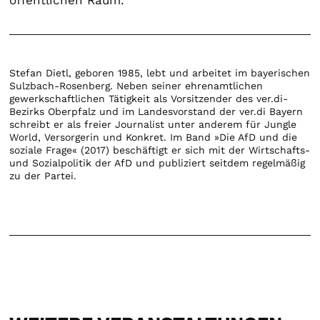
öffentlichen Raum.
Stefan Dietl, geboren 1985, lebt und arbeitet im bayerischen
Sulzbach-Rosenberg. Neben seiner ehrenamtlichen
gewerkschaftlichen Tätigkeit als Vorsitzender des ver.di-
Bezirks Oberpfalz und im Landesvorstand der ver.di Bayern
schreibt er als freier Journalist unter anderem für Jungle
World, Versorgerin und Konkret. Im Band »Die AfD und die
soziale Frage« (2017) beschäftigt er sich mit der Wirtschafts-
und Sozialpolitik der AfD und publiziert seitdem regelmäßig
zu der Partei.