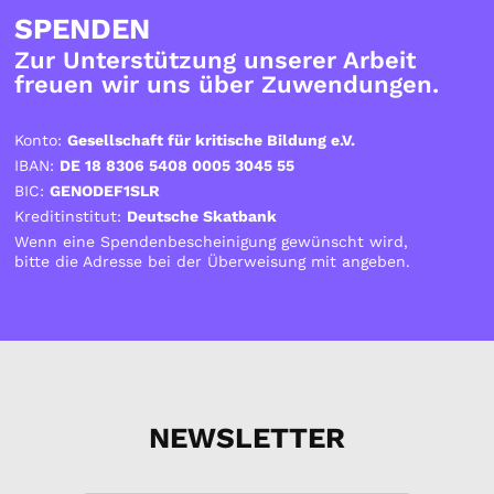
SPENDEN
Zur Unterstützung unserer Arbeit
freuen wir uns über Zuwendungen.
Konto:
Gesellschaft für kritische Bildung e.V.
IBAN:
DE 18 8306 5408 0005 3045 55
BIC:
GENODEF1SLR
Kreditinstitut:
Deutsche Skatbank
Wenn eine Spendenbescheinigung gewünscht wird,
bitte die Adresse bei der Überweisung mit angeben.
NEWSLETTER