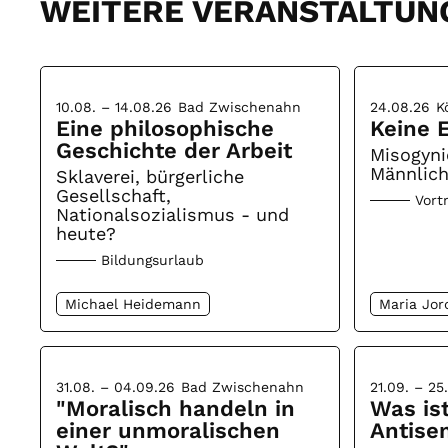
WEITERE VERANSTALTUN
10.08. – 14.08.26
Bad Zwischenahn
24.08.26
K
Eine philosophische
Keine E
Geschichte der Arbeit
Misogyni
Männlich
Sklaverei, bürgerliche
Gesellschaft,
Vort
Nationalsozialismus - und
heute?
Bildungsurlaub
Michael Heidemann
Maria Jor
31.08. – 04.09.26
Bad Zwischenahn
21.09. – 25
"Moralisch handeln in
Was is
einer unmoralischen
Antise