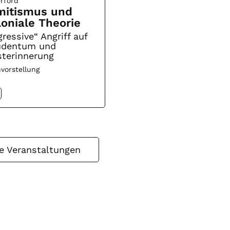
rford
mitismus und
loniale Theorie
ressive“ Angriff auf
Judentum und
terinnerung
vorstellung
le Veranstaltungen