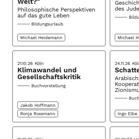
Welt?"
Geschic
des Jud
Philosophische Perspektiven
auf das gute Leben
Bild
Bildungsurlaub
Michael Heidemann
Michael 
21.10.26
Köln
24.11.26
Köl
Klimawandel und
Schatt
Gesellschaftskritik
Arabisch
Koopera
Buchvorstellung
Zionismu
Buch
Jakob Hoffmann
Ronja Rossmann
Ingo Elbe