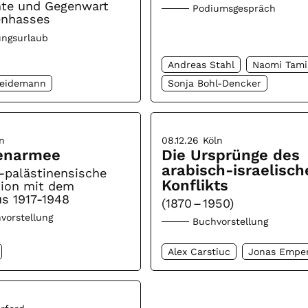
hte und Gegenwart
Podiumsgespräch
enhasses
ungsurlaub
Andreas Stahl
Naomi Tami
Heidemann
Sonja Bohl-Dencker
n
08.12.26
Köln
enarmee
Die Ursprünge des
arabisch-israelisch
-palästinensische
Konflikts
tion mit dem
s 1917-1948
(1870 – 1950)
vorstellung
Buchvorstellung
Alex Carstiuc
Jonas Empe