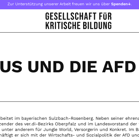
Zur Unterstützung unserer Arbeit freuen wir uns über
Spenden↓
.
US UND DIE AFD
arbeitet im bayerischen Sulzbach-Rosenberg. Neben seiner ehre
tzender des ver.di-Bezirks Oberpfalz und im Landesvorstand der 
st unter anderem für Jungle World, Versorgerin und Konkret. Im 
häftigt er sich mit der Wirtschafts- und Sozialpolitik der AfD un