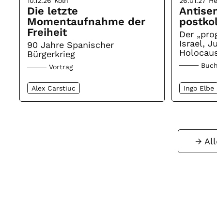
10.12.26
Köln
26.01.27
He
Die letzte
Antise
Momentaufnahme der
postko
Freiheit
Der „prog
Israel, 
90 Jahre Spanischer
Holocaus
Bürgerkrieg
Buch
Vortrag
Alex Carstiuc
Ingo Elbe
Al