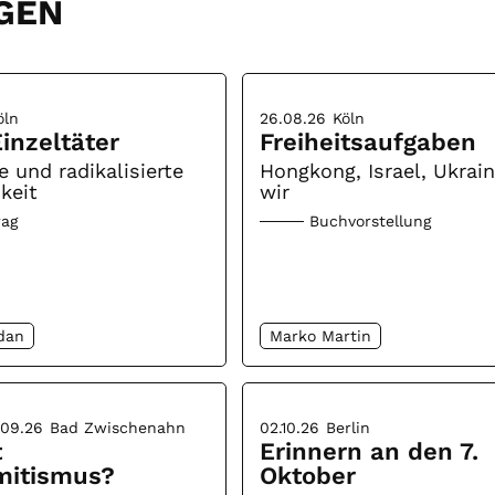
GEN
öln
26.08.26
Köln
inzeltäter
Freiheitsaufgaben
e und radikalisierte
Hongkong, Israel, Ukrai
keit
wir
rag
Buchvorstellung
dan
Marko Martin
.09.26
Bad Zwischenahn
02.10.26
Berlin
t
Erinnern an den 7.
mitismus?
Oktober