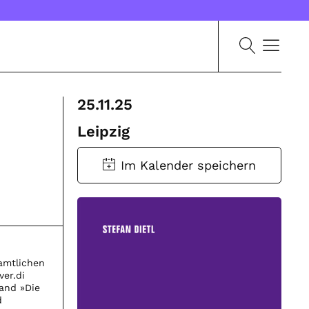
25.11.25
Leipzig
namtlichen
ver.di
Band »Die
d