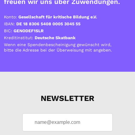
freuen wir uns über Zuwendungen.
Konto:
Gesellschaft für kritische Bildung e.V.
IBAN:
DE 18 8306 5408 0005 3045 55
BIC:
GENODEF1SLR
Kreditinstitut:
Deutsche Skatbank
Wenn eine Spendenbescheinigung gewünscht wird,
bitte die Adresse bei der Überweisung mit angeben.
NEWSLETTER