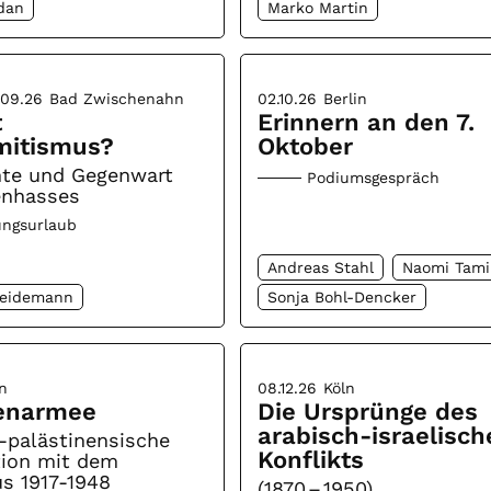
dan
Marko Martin
.09.26
Bad Zwischenahn
02.10.26
Berlin
t
Erinnern an den 7.
mitismus?
Oktober
hte und Gegenwart
Podiumsgespräch
enhasses
ungsurlaub
Andreas Stahl
Naomi Tami
Heidemann
Sonja Bohl-Dencker
n
08.12.26
Köln
enarmee
Die Ursprünge des
arabisch-israelisch
-palästinensische
Konflikts
tion mit dem
s 1917-1948
(1870 – 1950)