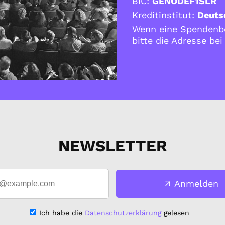
BIC:
GENODEF1SLR
Kreditinstitut:
Deuts
Wenn eine Spendenbe
bitte die Adresse be
NEWSLETTER
Anmelden
Ich habe die
Datenschutzerklärung
gelesen