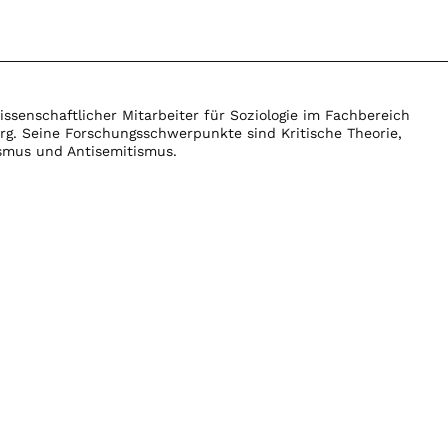
 wissenschaftlicher Mitarbeiter für Soziologie im Fachbereich
rg. Seine Forschungsschwerpunkte sind Kritische Theorie,
smus und Antisemitismus.