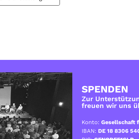
SPENDEN
Zur Unterstützun
freuen wir uns 
Konto:
Gesellschaft f
IBAN:
DE 18 8306 54