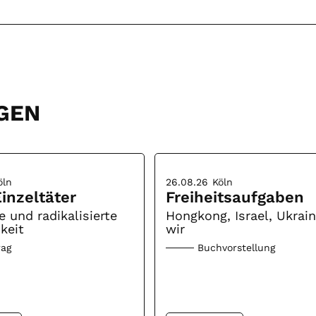
GEN
öln
26.08.26
Köln
inzeltäter
Freiheitsaufgaben
e und radikalisierte
Hongkong, Israel, Ukrai
keit
wir
rag
Buchvorstellung