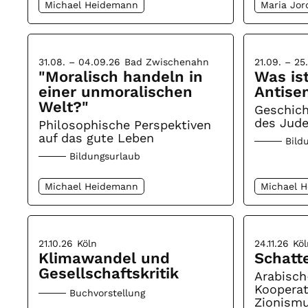
Michael Heidemann
Maria Jor
31.08. – 04.09.26
Bad Zwischenahn
21.09. – 25
"Moralisch handeln in
Was is
einer unmoralischen
Antise
Welt?"
Geschic
des Jud
Philosophische Perspektiven
auf das gute Leben
Bild
Bildungsurlaub
Michael Heidemann
Michael 
21.10.26
Köln
24.11.26
Köl
Klimawandel und
Schatt
Gesellschaftskritik
Arabisch
Koopera
Buchvorstellung
Zionismu