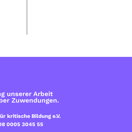
g unserer Arbeit
über Zuwendungen.
ür kritische Bildung e.V.
08 0005 3045 55