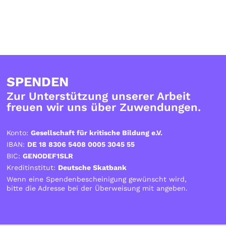
SPENDEN
Zur Unterstützung unserer Arbeit
freuen wir uns über Zuwendungen.
Konto:
Gesellschaft für kritische Bildung e.V.
IBAN:
DE 18 8306 5408 0005 3045 55
BIC:
GENODEF1SLR
Kreditinstitut:
Deutsche Skatbank
Wenn eine Spendenbescheinigung gewünscht wird,
bitte die Adresse bei der Überweisung mit angeben.