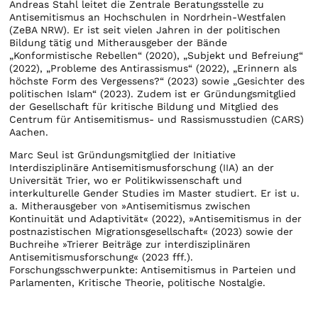
Andreas Stahl leitet die Zentrale Beratungsstelle zu
Antisemitismus an Hochschulen in Nordrhein-Westfalen
(ZeBA NRW). Er ist seit vielen Jahren in der politischen
Bildung tätig und Mitherausgeber der Bände
„Konformistische Rebellen“ (2020), „Subjekt und Befreiung“
(2022), „Probleme des Antirassismus“ (2022), „Erinnern als
höchste Form des Vergessens?“ (2023) sowie „Gesichter des
politischen Islam“ (2023). Zudem ist er Gründungsmitglied
der Gesellschaft für kritische Bildung und Mitglied des
Centrum für Antisemitismus- und Rassismusstudien (CARS)
Aachen.
Marc Seul ist Gründungsmitglied der Initiative
Interdisziplinäre Antisemitismusforschung (IIA) an der
Universität Trier, wo er Politikwissenschaft und
interkulturelle Gender Studies im Master studiert. Er ist u.
a. Mitherausgeber von »Antisemitismus zwischen
Kontinuität und Adaptivität« (2022), »Antisemitismus in der
postnazistischen Migrationsgesellschaft« (2023) sowie der
Buchreihe »Trierer Beiträge zur interdisziplinären
Antisemitismusforschung« (2023 fff.).
Forschungsschwerpunkte: Antisemitismus in Parteien und
Parlamenten, Kritische Theorie, politische Nostalgie.