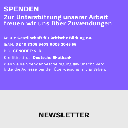
SPENDEN
Zur Unterstützung unserer Arbeit
freuen wir uns über Zuwendungen.
Konto:
Gesellschaft für kritische Bildung e.V.
IBAN:
DE 18 8306 5408 0005 3045 55
BIC:
GENODEF1SLR
Kreditinstitut:
Deutsche Skatbank
Wenn eine Spendenbescheinigung gewünscht wird,
bitte die Adresse bei der Überweisung mit angeben.
NEWSLETTER