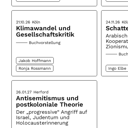
21.10.26
Köln
24.11.26
Köl
Klimawandel und
Schatt
Gesellschaftskritik
Arabisch
Koopera
Buchvorstellung
Zionismu
Buch
Jakob Hoffmann
Ronja Rossmann
Ingo Elbe
26.01.27
Herford
Antisemitismus und
postkoloniale Theorie
Der „progressive“ Angriff auf
Israel, Judentum und
Holocausterinnerung