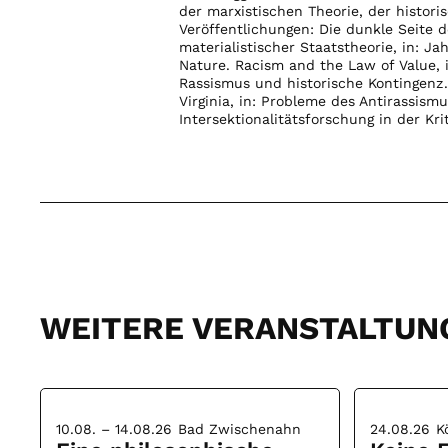
der marxistischen Theorie, der histor
Veröffentlichungen: Die dunkle Seite 
materialistischer Staatstheorie, in: J
Nature. Racism and the Law of Value, i
Rassismus und historische Kontingenz.
Virginia, in: Probleme des Antirassismu
Intersektionalitätsforschung in der Krit
WEITERE VERANSTALTUN
10.08. – 14.08.26
Bad Zwischenahn
24.08.26
K