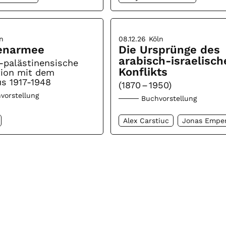
n
08.12.26
Köln
enarmee
Die Ursprünge des
arabisch-israelisch
-palästinensische
Konflikts
tion mit dem
s 1917-1948
(1870 – 1950)
vorstellung
Buchvorstellung
Alex Carstiuc
Jonas Empe