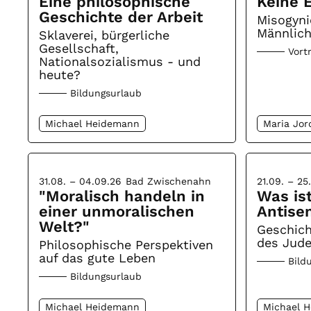
Eine philosophische
Keine E
Geschichte der Arbeit
Misogyni
Männlich
Sklaverei, bürgerliche
Gesellschaft,
Vort
Nationalsozialismus - und
heute?
Bildungsurlaub
Michael Heidemann
Maria Jor
31.08. – 04.09.26
Bad Zwischenahn
21.09. – 25
"Moralisch handeln in
Was is
einer unmoralischen
Antise
Welt?"
Geschic
des Jud
Philosophische Perspektiven
auf das gute Leben
Bild
Bildungsurlaub
Michael Heidemann
Michael 