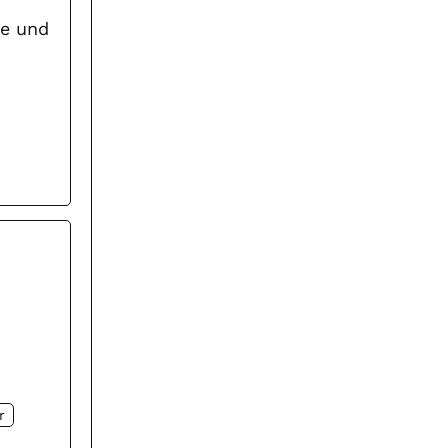
ne und
r