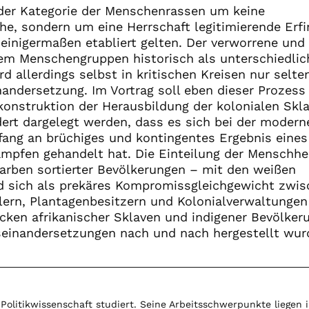
i der Kategorie der Menschenrassen um keine
he, sondern um eine Herrschaft legitimierende Erf
 einigermaßen etabliert gelten. Der verworrene und
dem Menschengruppen historisch als unterschiedlic
d allerdings selbst in kritischen Kreisen nur selte
andersetzung. Im Vortrag soll eben dieser Prozess
onstruktion der Herausbildung der kolonialen Skla
ert dargelegt werden, dass es sich bei der modern
ang an brüchiges und kontingentes Ergebnis eines
mpfen gehandelt hat. Die Einteilung der Menschhei
arben sortierter Bevölkerungen – mit den weißen
rd sich als prekäres Kompromissgleichgewicht zwi
lern, Plantagenbesitzern und Kolonialverwaltungen
cken afrikanischer Sklaven und indigener Bevölker
seinandersetzungen nach und nach hergestellt wur
 Politikwissenschaft studiert. Seine Arbeitsschwerpunkte liegen 