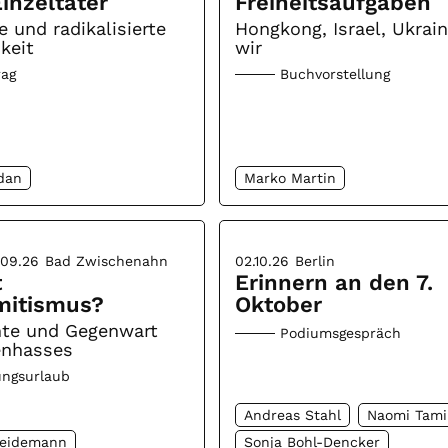
inzeltäter
Freiheitsaufgaben
e und radikalisierte
Hongkong, Israel, Ukrai
keit
wir
rag
Buchvorstellung
dan
Marko Martin
.09.26
Bad Zwischenahn
02.10.26
Berlin
t
Erinnern an den 7.
mitismus?
Oktober
hte und Gegenwart
Podiumsgespräch
enhasses
ungsurlaub
Andreas Stahl
Naomi Tami
Heidemann
Sonja Bohl-Dencker