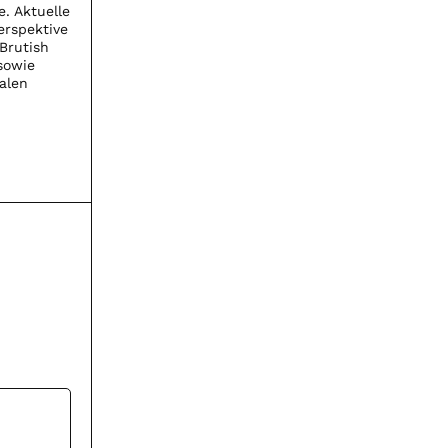
. Aktuelle
erspektive
 Brutish
 sowie
alen