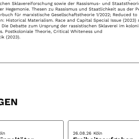
ischen Sklavereiforschung sowie der Rassismus- und Staatstheorie
der Hegemonie. Thesen zu Rassismus und Staatlichkeit aus der P
ahrbuch für marxistische Gesellschaftstheorie 1/2022; Reduced to
n: Historical Materialism. Race and Capital Special Issue (2023)
 Die Debatte zum Ursprung der rassistischen Sklaverei im koloni
s. Postkoloniale Theorie, Critical Whiteness und
ik (2023).
GEN
öln
26.08.26
Köln