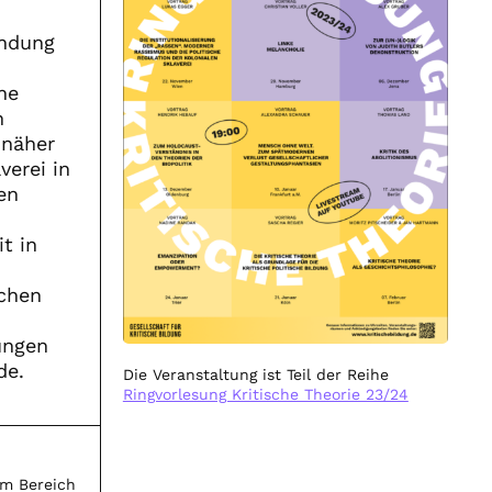
indung
he
n
 näher
verei in
en
t in
schen
ungen
de.
Die Veranstaltung ist Teil der Reihe
Ringvorlesung Kritische Theorie 23/24
im Bereich