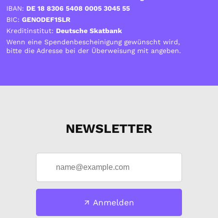
IBAN:
DE 18 8306 5408 0005 3045 55
BIC:
GENODEF1SLR
Kreditinstitut:
Deutsche Skatbank
Wenn eine Spendenbescheinigung gewünscht wird,
bitte die Adresse bei der Überweisung mit angeben.
NEWSLETTER
Anmelden