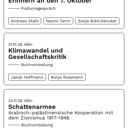
Erinnern an den 7. Oktober
Podiumsgespräch
Andreas Stahl
Naomi Tamir
Sonja Bohl-Dencker
21.10.26
Köln
Klimawandel und
Gesellschaftskritik
Buchvorstellung
Jakob Hoffmann
Ronja Rossmann
24.11.26
Köln
Schattenarmee
Arabisch-palästinensische Kooperation mit
dem Zionismus 1917-1948
Buchvorstellung