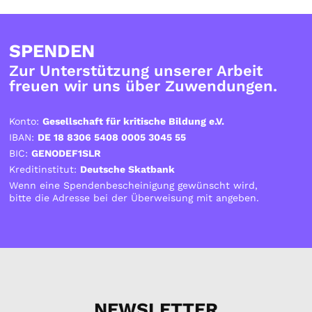
SPENDEN
Zur Unterstützung unserer Arbeit
freuen wir uns über Zuwendungen.
Konto:
Gesellschaft für kritische Bildung e.V.
IBAN:
DE 18 8306 5408 0005 3045 55
BIC:
GENODEF1SLR
Kreditinstitut:
Deutsche Skatbank
Wenn eine Spendenbescheinigung gewünscht wird,
bitte die Adresse bei der Überweisung mit angeben.
NEWSLETTER