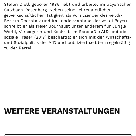
Stefan Dietl, geboren 1985, lebt und arbeitet im bayerischen
Sulzbach-Rosenberg. Neben seiner ehrenamtlichen
gewerkschaftlichen Tätigkeit als Vorsitzender des ver.di-
Bezirks Oberpfalz und im Landesvorstand der ver.di Bayern
schreibt er als freier Journalist unter anderem für Jungle
World, Versorgerin und Konkret. Im Band »Die AfD und die
soziale Frage« (2017) beschäftigt er sich mit der Wirtschafts-
und Sozialpolitik der AfD und publiziert seitdem regelmäßig
zu der Partei.
WEITERE VERANSTALTUNGEN