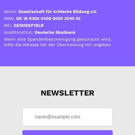
Konto:
Gesellschaft für kritische Bildung e.V.
IBAN:
DE 18 8306 5408 0005 3045 55
BIC:
GENODEF1SLR
Kreditinstitut:
Deutsche Skatbank
Wenn eine Spendenbescheinigung gewünscht wird,
bitte die Adresse bei der Überweisung mit angeben.
NEWSLETTER