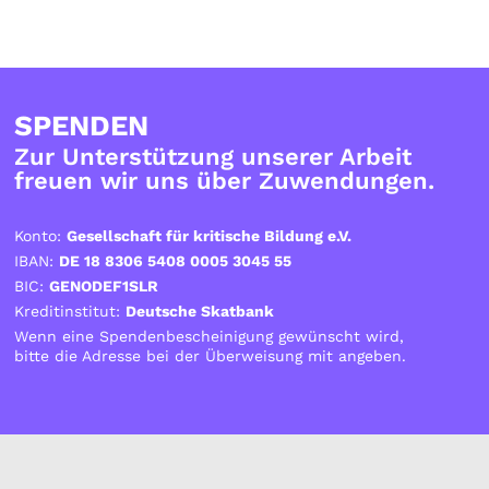
SPENDEN
Zur Unterstützung unserer Arbeit
freuen wir uns über Zuwendungen.
Konto:
Gesellschaft für kritische Bildung e.V.
IBAN:
DE 18 8306 5408 0005 3045 55
BIC:
GENODEF1SLR
Kreditinstitut:
Deutsche Skatbank
Wenn eine Spendenbescheinigung gewünscht wird,
bitte die Adresse bei der Überweisung mit angeben.