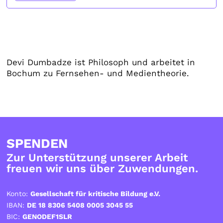
Devi Dumbadze ist Philosoph und arbeitet in
Bochum zu Fernsehen- und Medientheorie.
SPENDEN
Zur Unterstützung unserer Arbeit
freuen wir uns über Zuwendungen.
Konto:
Gesellschaft für kritische Bildung e.V.
IBAN:
DE 18 8306 5408 0005 3045 55
BIC:
GENODEF1SLR