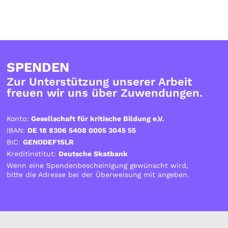
SPENDEN
Zur Unterstützung unserer Arbeit
freuen wir uns über Zuwendungen.
Konto:
Gesellschaft für kritische Bildung e.V.
IBAN:
DE 18 8306 5408 0005 3045 55
BIC:
GENODEF1SLR
Kreditinstitut:
Deutsche Skatbank
Wenn eine Spendenbescheinigung gewünscht wird,
bitte die Adresse bei der Überweisung mit angeben.