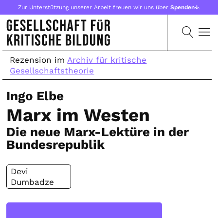
Zur Unterstützung unserer Arbeit freuen wir uns über
Spenden↓
.
Rezension im
Archiv für kritische
Gesellschaftstheorie
Ingo Elbe
Marx im Westen
Die neue Marx-Lektüre in der
Bundesrepublik
Devi
Dumbadze