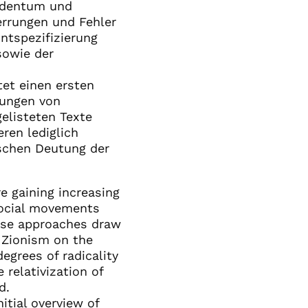
Judentum und
errungen und Fehler
ntspezifizierung
sowie der
tet einen ersten
tungen von
gelisteten Texte
ren lediglich
ischen Deutung der
e gaining increasing
 social movements
hese approaches draw
 Zionism on the
egrees of radicality
 relativization of
d.
itial overview of