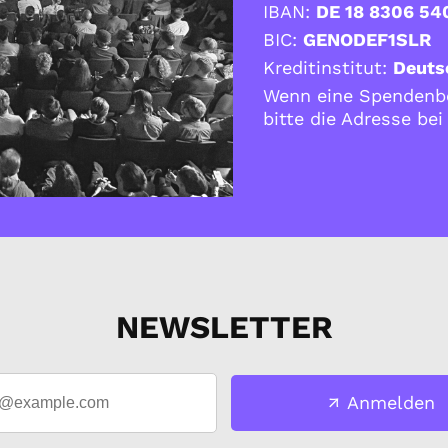
IBAN:
DE 18 8306 54
BIC:
GENODEF1SLR
Kreditinstitut:
Deuts
Wenn eine Spendenbe
bitte die Adresse be
NEWSLETTER
Anmelden