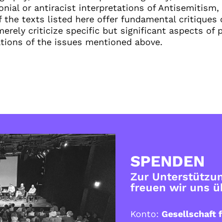
onial or antiracist interpretations of Antisemitism
of the texts listed here offer fundamental critiques 
rely criticize specific but significant aspects of 
tations of the issues mentioned above.
SPENDEN
Zur Unterstützun
freuen wir uns 
Konto:
Gesellschaft f