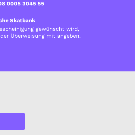
08 0005 3045 55
che Skatbank
scheinigung gewünscht wird,
i der Überweisung mit angeben.