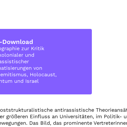
-Download
ographie zur Kritik
kolonialer und
assistischer
atisierungen von
semitismus, Holocaust,
ntum und Israel
oststrukturalistische antirassistische Theorieans
r größeren Einfluss an Universitäten, im Politik- 
ewegungen. Das Bild, das prominente Vertreterinne