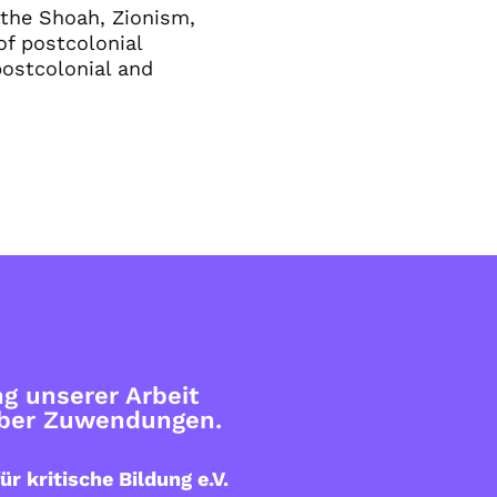
, the Shoah, Zionism,
of postcolonial
postcolonial and
g unserer Arbeit
über Zuwendungen.
ür kritische Bildung e.V.