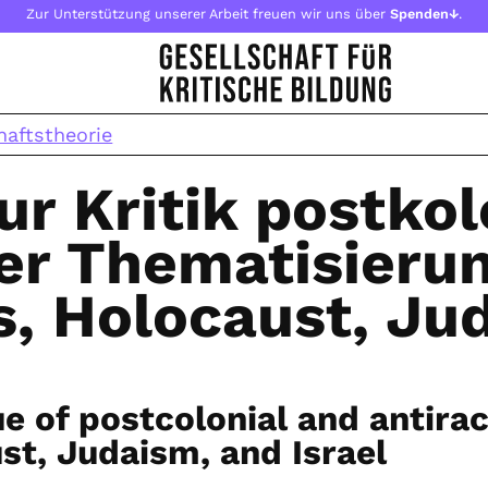
Zur Unterstützung unserer Arbeit freuen wir uns über
Spenden↓
.
haftstheorie
ur Kritik postko
her Thematisieru
s, Holocaust, J
ue of postcolonial and antirac
st, Judaism, and Israel