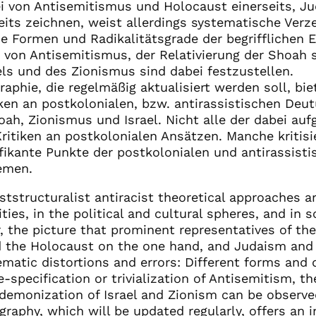
ei von Antisemitismus und Holocaust einerseits, 
its zeichnen, weist allerdings systematische Verz
he Formen und Radikalitätsgrade der begrifflichen E
von Antisemitismus, der Relativierung der Shoah 
ls und des Zionismus sind dabei festzustellen.
raphie, die regelmäßig aktualisiert werden soll, bie
iken an postkolonialen, bzw. antirassistischen Deu
ah, Zionismus und Israel. Nicht alle der dabei auf
ritiken an postkolonialen Ansätzen. Manche kritisie
nifikante Punkte der postkolonialen und antirassist
emen.
tstructuralist antiracist theoretical approaches ar
ities, in the political and cultural spheres, and in
 the picture that prominent representatives of t
d the Holocaust on the one hand, and Judaism and
ematic distortions and errors: Different forms and d
-specification or trivialization of Antisemitism, the
demonization of Israel and Zionism can be observe
graphy, which will be updated regularly, offers an in