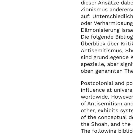
dieser Ansätze dab
Zionismus andererse
auf: Unterschiedlic
oder Verharmlosung 
Dämonisierung Israe
Die folgende Bibliog
Überblick über Krit
Antisemitismus, Sho
sind grundlegende K
spezielle, aber sig
oben genannten Th
Postcolonial and pos
influence at univers
worldwide. However,
of Antisemitism an
other, exhibits syst
of the conceptual de
the Shoah, and the 
The following biblio