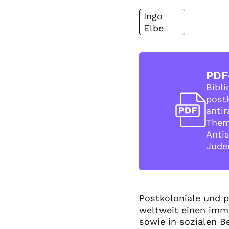
Ingo
Elbe
PDF
Bibli
post
antir
Them
Anti
Jude
Postkoloniale und p
weltweit einen imme
sowie in sozialen B