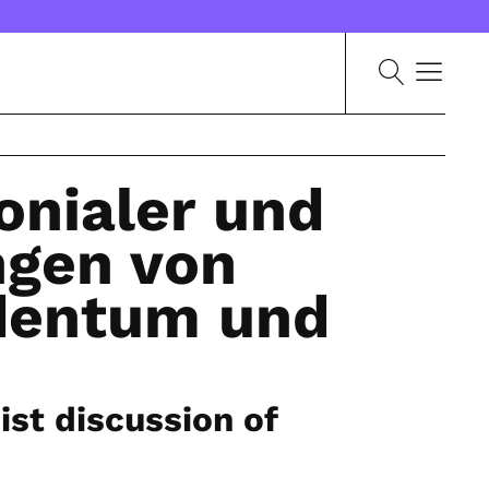
lonialer und
ngen von
udentum und
ist discussion of