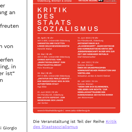
er
ung an
rfreuten
n von
erfen
ing, in
r ist“
en
Die Veranstaltung ist Teil der Reihe
Kritik
des Staatssozialismus
i Giorgio