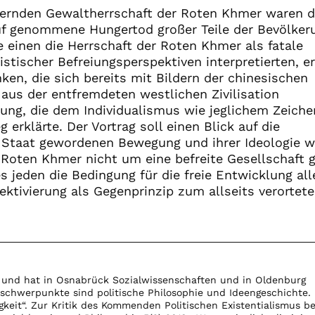
auernden Gewaltherrschaft der Roten Khmer waren d
uf genommene Hungertod großer Teile der Bevölker
 einen die Herrschaft der Roten Khmer als fatale
tischer Befreiungsperspektiven interpretierten, e
nken, die sich bereits mit Bildern der chinesischen
 aus der entfremdeten westlichen Zivilisation
ung, die dem Individualismus wie jeglichem Zeiche
 erklärte. Der Vortrag soll einen Blick auf die
 Staat gewordenen Bewegung und ihrer Ideologie w
 Roten Khmer nicht um eine befreite Gesellschaft g
s jeden die Bedingung für die freie Entwicklung alle
lektivierung als Gegenprinzip zum allseits verortet
n und hat in Osnabrück Sozialwissenschaften und in Oldenburg
sschwerpunkte sind politische Philosophie und Ideengeschichte.
igkeit“. Zur Kritik des Kommenden Politischen Existentialismus be