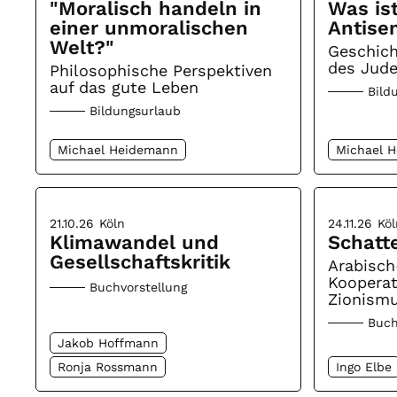
"Moralisch handeln in
Was is
einer unmoralischen
Antise
Welt?"
Geschic
des Jud
Philosophische Perspektiven
auf das gute Leben
Bild
Bildungsurlaub
Michael Heidemann
Michael 
21.10.26
Köln
24.11.26
Köl
Klimawandel und
Schatt
Gesellschaftskritik
Arabisch
Koopera
Buchvorstellung
Zionismu
Buch
Jakob Hoffmann
Ronja Rossmann
Ingo Elbe