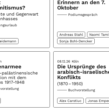
t
Erinnern an den 7.
mitismus?
Oktober
hte und Gegenwart
Podiumsgespräch
enhasses
ungsurlaub
Andreas Stahl
Naomi Tami
Heidemann
Sonja Bohl-Dencker
n
08.12.26
Köln
enarmee
Die Ursprünge des
arabisch-israelisch
-palästinensische
Konflikts
tion mit dem
s 1917-1948
(1870 – 1950)
vorstellung
Buchvorstellung
Alex Carstiuc
Jonas Empe