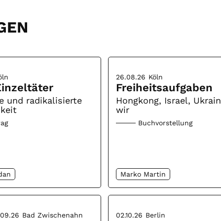
GEN
öln
26.08.26
Köln
inzeltäter
Freiheitsaufgaben
e und radikalisierte
Hongkong, Israel, Ukrai
keit
wir
rag
Buchvorstellung
dan
Marko Martin
.09.26
Bad Zwischenahn
02.10.26
Berlin