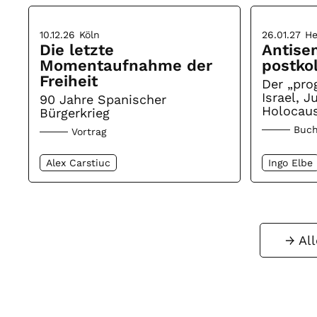
10.12.26
Köln
26.01.27
He
Die letzte
Antise
Momentaufnahme der
postko
Freiheit
Der „prog
Israel, 
90 Jahre Spanischer
Holocaus
Bürgerkrieg
Buch
Vortrag
Alex Carstiuc
Ingo Elbe
Al