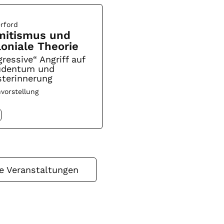
rford
mitismus und
loniale Theorie
ressive“ Angriff auf
Judentum und
terinnerung
vorstellung
le Veranstaltungen