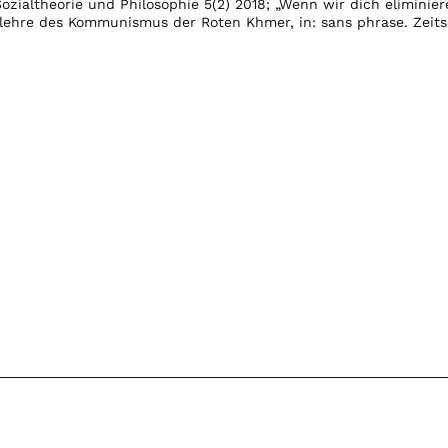
Sozialtheorie und Philosophie 5(2) 2018; „Wenn wir dich eliminier
tslehre des Kommunismus der Roten Khmer, in: sans phrase. Zeits