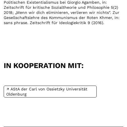
Politischen Existentialismus bei Giorgio Agamben, in:
Zeitschrift für kritische Sozialtheorie und Philosophie 5(2)
2018; „Wenn wir dich eliminieren, verlieren wir nichts“. Zur
Gesellschaftslehre des Kommunismus der Roten Khmer, in:
sans phrase. Zeitschrift für Ideologiekritik 9 (2016).
IN KOOPERATION MIT:
AStA der Carl von Ossietzky Universität
Oldenburg