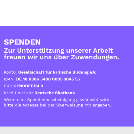
SPENDEN
Zur Unterstützung unserer Arbeit
freuen wir uns über Zuwendungen.
Konto:
Gesellschaft für kritische Bildung e.V.
IBAN:
DE 18 8306 5408 0005 3045 55
BIC:
GENODEF1SLR
Kreditinstitut:
Deutsche Skatbank
Wenn eine Spendenbescheinigung gewünscht wird,
bitte die Adresse bei der Überweisung mit angeben.