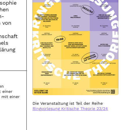
osophie
chen
n-
n von
nschaft
hels
klärung
en
 einer
 mit einer
Die Veranstaltung ist Teil der Reihe
Ringvorlesung Kritische Theorie 23/24