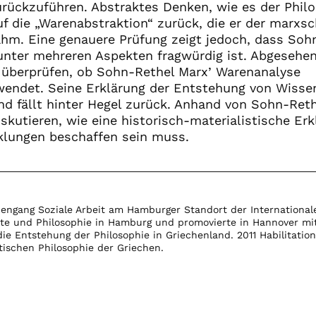
rückzuführen. Abstraktes Denken, wie es der Phil
uf die „Warenabstraktion“ zurück, die er der marxs
hm. Eine genauere Prüfung zeigt jedoch, dass Soh
unter mehreren Aspekten fragwürdig ist. Abgesehe
u überprüfen, ob Sohn-Rethel Marx’ Warenanalyse
wendet. Seine Erklärung der Entstehung von Wisse
und fällt hinter Hegel zurück. Anhand von Sohn-Ret
iskutieren, wie eine historisch-materialistische Er
klungen beschaffen sein muss.
diengang Soziale Arbeit am Hamburger Standort der International
hte und Philosophie in Hamburg und promovierte in Hannover mit
ie Entstehung der Philosophie in Griechenland. 2011 Habilitation
tischen Philosophie der Griechen.