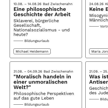
10.08. – 14.08.26
Bad Zwischenahn
24.08.26
K
Eine philosophische
Keine E
Geschichte der Arbeit
Misogyni
Männlich
Sklaverei, bürgerliche
Gesellschaft,
Vort
Nationalsozialismus - und
heute?
Bildungsurlaub
Michael Heidemann
Maria Jor
31.08. – 04.09.26
Bad Zwischenahn
21.09. – 25
"Moralisch handeln in
Was is
einer unmoralischen
Antise
Welt?"
Geschic
des Jud
Philosophische Perspektiven
auf das gute Leben
Bild
Bildungsurlaub