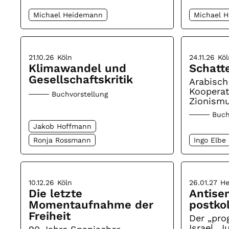
Michael Heidemann
Michael 
21.10.26
Köln
24.11.26
Köl
Klimawandel und
Schatt
Gesellschaftskritik
Arabisch
Koopera
Buchvorstellung
Zionismu
Buch
Jakob Hoffmann
Ronja Rossmann
Ingo Elbe
10.12.26
Köln
26.01.27
He
Die letzte
Antise
Momentaufnahme der
postko
Freiheit
Der „prog
Israel, 