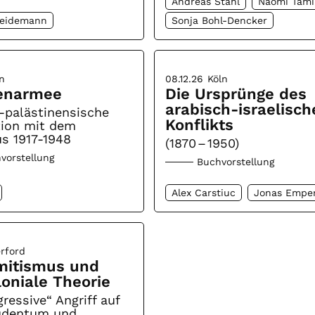
Andreas Stahl
Naomi Tami
Heidemann
Sonja Bohl-Dencker
n
08.12.26
Köln
enarmee
Die Ursprünge des
arabisch-israelisch
-palästinensische
Konflikts
tion mit dem
s 1917-1948
(1870 – 1950)
vorstellung
Buchvorstellung
Alex Carstiuc
Jonas Empe
rford
mitismus und
loniale Theorie
ressive“ Angriff auf
Judentum und