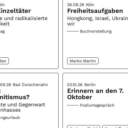
öln
26.08.26
Köln
inzeltäter
Freiheitsaufgaben
e und radikalisierte
Hongkong, Israel, Ukrai
keit
wir
rag
Buchvorstellung
dan
Marko Martin
.09.26
Bad Zwischenahn
02.10.26
Berlin
t
Erinnern an den 7.
mitismus?
Oktober
hte und Gegenwart
Podiumsgespräch
enhasses
ungsurlaub