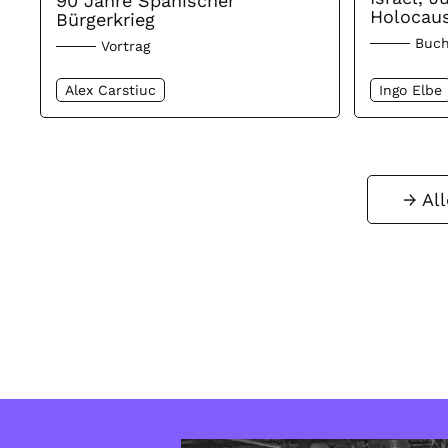
90 Jahre Spanischer
Holocaus
Bürgerkrieg
Buch
Vortrag
Alex Carstiuc
Ingo Elbe
Al