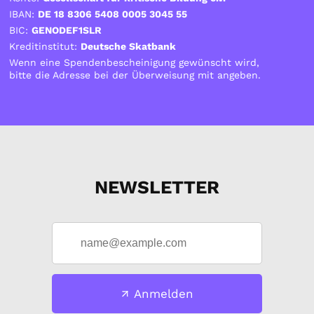
IBAN:
DE 18 8306 5408 0005 3045 55
BIC:
GENODEF1SLR
Kreditinstitut:
Deutsche Skatbank
Wenn eine Spendenbescheinigung gewünscht wird,
bitte die Adresse bei der Überweisung mit angeben.
NEWSLETTER
Anmelden