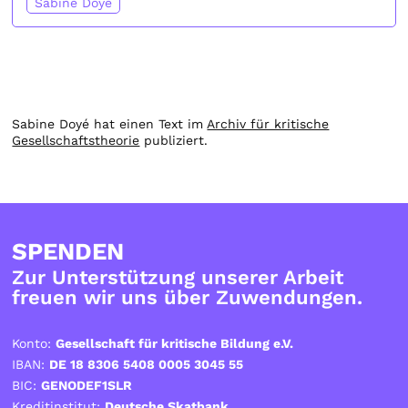
Sabine Doyé
Sabine Doyé hat einen Text im
Archiv für kritische
Gesellschaftstheorie
publiziert.
SPENDEN
Zur Unterstützung unserer Arbeit
freuen wir uns über Zuwendungen.
Konto:
Gesellschaft für kritische Bildung e.V.
IBAN:
DE 18 8306 5408 0005 3045 55
BIC:
GENODEF1SLR
Kreditinstitut:
Deutsche Skatbank