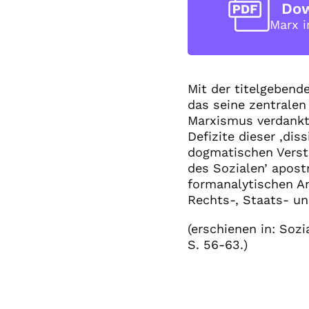
Do
Marx 
Mit der titelgebend
das seine zentralen
Marxismus verdankt 
Defizite dieser ‚di
dogmatischen Verste
des Sozialen’ apost
formanalytischen An
Rechts-, Staats- un
(erschienen in: Soz
S. 56-63.)