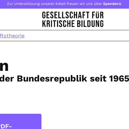
Zur Unterstützung unserer Arbeit freuen wir uns über
Spenden↓
.
ftstheorie
n
der Bundesrepublik seit 196
PDF-