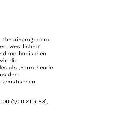
n Theorieprogramm,
en ‚westlichen’
 und methodischen
wie die
es als ‚Formtheorie
 aus dem
marxistischen
009 (1/09 SLR 58),