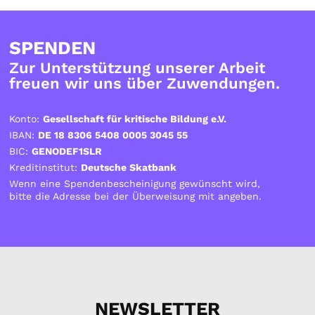
SPENDEN
Zur Unterstützung unserer Arbeit
freuen wir uns über Zuwendungen.
Konto:
Gesellschaft für kritische Bildung e.V.
IBAN:
DE 18 8306 5408 0005 3045 55
BIC:
GENODEF1SLR
Kreditinstitut:
Deutsche Skatbank
Wenn eine Spendenbescheinigung gewünscht wird,
bitte die Adresse bei der Überweisung mit angeben.
NEWSLETTER