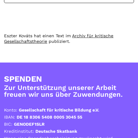
Eszter Kováts hat einen Text im
Archiv für kritische
Gesellschaftstheorie
publiziert.
SPENDEN
Zur Unterstützung unserer Arbeit
freuen wir uns über Zuwendungen.
Konto:
Gesellschaft für kritische Bildung e.V.
IBAN:
DE 18 8306 5408 0005 3045 55
BIC:
GENODEF1SLR
Kreditinstitut:
Deutsche Skatbank