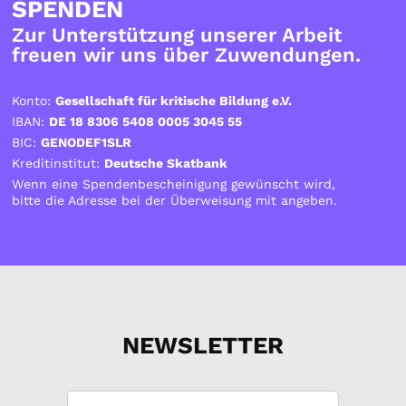
SPENDEN
Zur Unterstützung unserer Arbeit
freuen wir uns über Zuwendungen.
Konto:
Gesellschaft für kritische Bildung e.V.
IBAN:
DE 18 8306 5408 0005 3045 55
BIC:
GENODEF1SLR
Kreditinstitut:
Deutsche Skatbank
Wenn eine Spendenbescheinigung gewünscht wird,
bitte die Adresse bei der Überweisung mit angeben.
NEWSLETTER