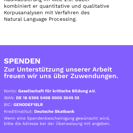
kombiniert er quantitative und qualitative
Korpusanalysen mit Verfahren des
Natural Language Processing.
SPENDEN
Zur Unterstützung unserer Arbeit
freuen wir uns über Zuwendungen.
Konto:
Gesellschaft für kritische Bildung e.V.
IBAN:
DE 18 8306 5408 0005 3045 55
BIC:
GENODEF1SLR
Kreditinstitut:
Deutsche Skatbank
Wenn eine Spendenbescheinigung gewünscht wird,
bitte die Adresse bei der Überweisung mit angeben.