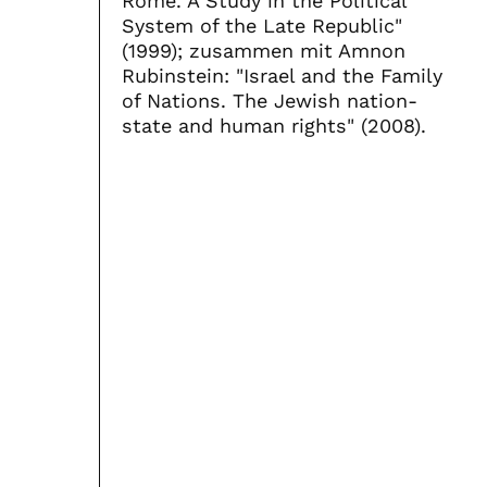
Rome. A Study in the Political
System of the Late Republic"
(1999); zusammen mit Amnon
Rubinstein: "Israel and the Family
of Nations. The Jewish nation-
state and human rights" (2008).