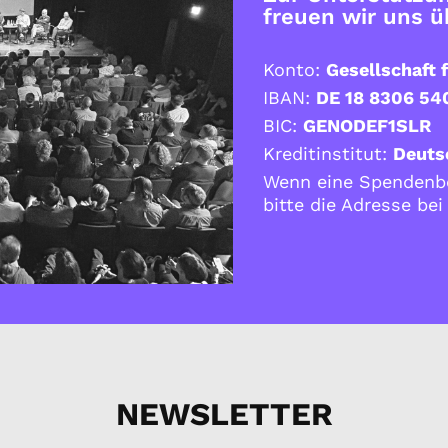
freuen wir uns 
Konto:
Gesellschaft f
IBAN:
DE 18 8306 54
BIC:
GENODEF1SLR
Kreditinstitut:
Deuts
Wenn eine Spendenbe
bitte die Adresse be
NEWSLETTER