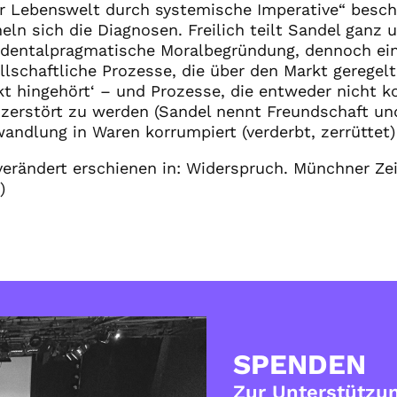
er Lebenswelt durch systemische Imperative“ beschr
ln sich die Diagnosen. Freilich teilt Sandel ganz 
dentalpragmatische Moralbegründung, dennoch ein
llschaftliche Prozesse, die über den Markt gerege
kt hingehört‘ – und Prozesse, die entweder nicht 
 zerstört zu werden (Sandel nennt Freundschaft un
wandlung in Waren korrumpiert (verderbt, zerrüttet
verändert erschienen in: Widerspruch. Münchner Zeit
)
SPENDEN
Zur Unterstützun