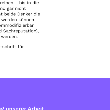
eiben – bis in die
und gar nicht
t beide Denker die
lt werden können –
kommodifizierbar
d Sachreputation),
) werden.
schrift für
g unserer Arbeit