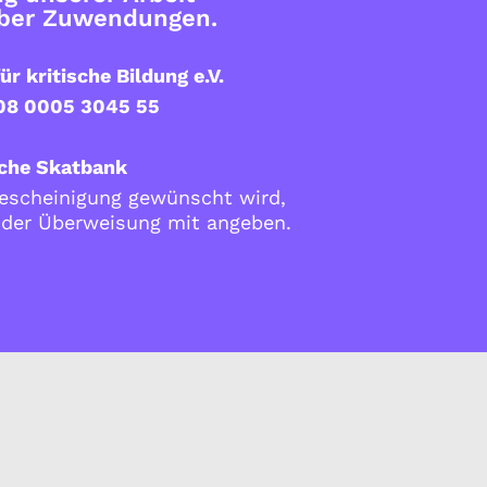
über Zuwendungen.
ür kritische Bildung e.V.
08 0005 3045 55
che Skatbank
scheinigung gewünscht wird,
i der Überweisung mit angeben.