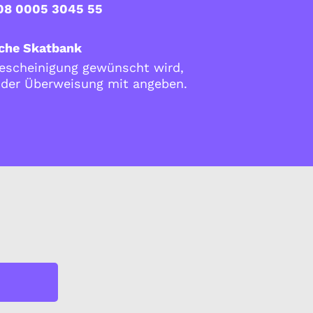
08 0005 3045 55
che Skatbank
scheinigung gewünscht wird,
i der Überweisung mit angeben.