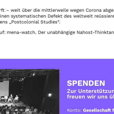
ft – weit über die mittlerweile wegen Corona abge
einen systematischen Defekt des weltweit reüssie
ns „Postcolonial Studies“.
auf: mena-watch. Der unabhängige Nahost-Thinktan
SPENDEN
Zur Unterstützun
freuen wir uns 
Konto:
Gesellschaft f