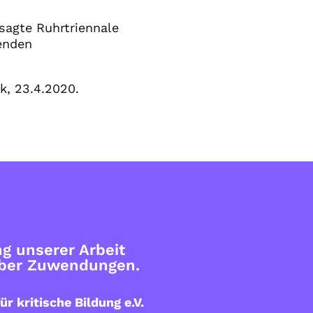
sagte Ruhrtriennale
renden
k, 23.4.2020.
g unserer Arbeit
über Zuwendungen.
ür kritische Bildung e.V.