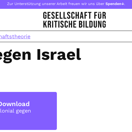
Zur Unterstützung unserer Arbeit freuen wir uns über
Spenden↓
.
haftstheorie
egen Israel
Download
lonial gegen