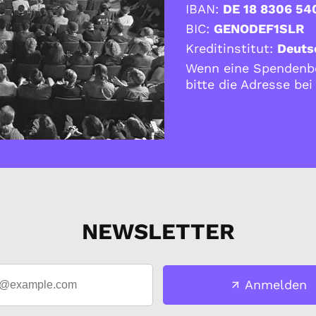
IBAN:
DE 18 8306 54
BIC:
GENODEF1SLR
Kreditinstitut:
Deuts
Wenn eine Spendenbe
bitte die Adresse be
NEWSLETTER
Anmelden