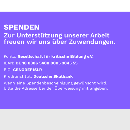
SPENDEN
Zur Unterstützung unserer Arbeit
freuen wir uns über Zuwendungen.
Konto:
Gesellschaft für kritische Bildung e.V.
IBAN:
DE 18 8306 5408 0005 3045 55
BIC:
GENODEF1SLR
Kreditinstitut:
Deutsche Skatbank
Wenn eine Spendenbescheinigung gewünscht wird,
bitte die Adresse bei der Überweisung mit angeben.