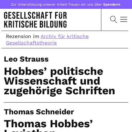
Zur Unterstützung unserer Arbeit freuen wir uns über
Spenden↓
.
Rezension im
Archiv für kritische
Gesellschaftstheorie
Leo Strauss
Hobbes’ politische
Wissenschaft und
zugehörige Schriften
Thomas Schneider
Thomas Hobbes’