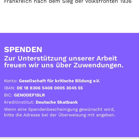
Frankreich nach dem Sieg der Volksfronten 1936
SPENDEN
Zur Unterstützung unserer Arbeit
freuen wir uns über Zuwendungen.
Konto:
Gesellschaft für kritische Bildung e.V.
IBAN:
DE 18 8306 5408 0005 3045 55
BIC:
GENODEF1SLR
Kreditinstitut:
Deutsche Skatbank
Wenn eine Spendenbescheinigung gewünscht wird,
bitte die Adresse bei der Überweisung mit angeben.