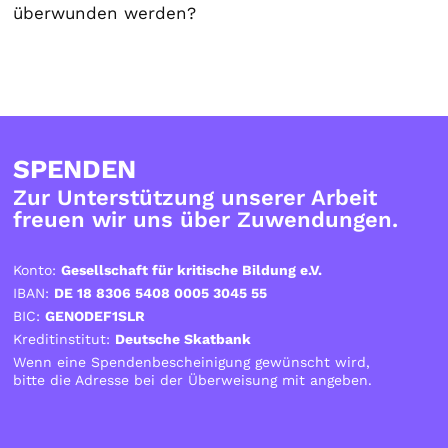
überwunden werden?
SPENDEN
Zur Unterstützung unserer Arbeit
freuen wir uns über Zuwendungen.
Konto:
Gesellschaft für kritische Bildung e.V.
IBAN:
DE 18 8306 5408 0005 3045 55
BIC:
GENODEF1SLR
Kreditinstitut:
Deutsche Skatbank
Wenn eine Spendenbescheinigung gewünscht wird,
bitte die Adresse bei der Überweisung mit angeben.