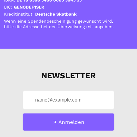
IBAN:
DE 18 8306 5408 0005 3045 55
BIC:
GENODEF1SLR
Kreditinstitut:
Deutsche Skatbank
Wenn eine Spendenbescheinigung gewünscht wird,
bitte die Adresse bei der Überweisung mit angeben.
NEWSLETTER
Anmelden