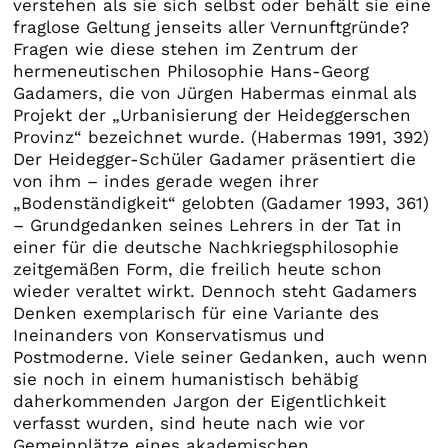
verstehen als sie sich selbst oder behält sie eine
fraglose Geltung jenseits aller Vernunftgründe?
Fragen wie diese stehen im Zentrum der
hermeneutischen Philosophie Hans-Georg
Gadamers, die von Jürgen Habermas einmal als
Projekt der „Urbanisierung der Heideggerschen
Provinz“ bezeichnet wurde. (Habermas 1991, 392)
Der Heidegger-Schüler Gadamer präsentiert die
von ihm – indes gerade wegen ihrer
„Bodenständigkeit“ gelobten (Gadamer 1993, 361)
– Grundgedanken seines Lehrers in der Tat in
einer für die deutsche Nachkriegsphilosophie
zeitgemäßen Form, die freilich heute schon
wieder veraltet wirkt. Dennoch steht Gadamers
Denken exemplarisch für eine Variante des
Ineinanders von Konservatismus und
Postmoderne. Viele seiner Gedanken, auch wenn
sie noch in einem humanistisch behäbig
daherkommenden Jargon der Eigentlichkeit
verfasst wurden, sind heute nach wie vor
Gemeinplätze eines akademischen