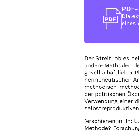
PDF-
Dialek
eines
?
Der Streit, ob es n
andere Methoden de
gesellschaftlicher 
hermeneutischen Ans
methodisch-methodo
der politischen Öko
Verwendung einer d
selbstreproduktive
(erschienen in: In: 
Methode? Forschung