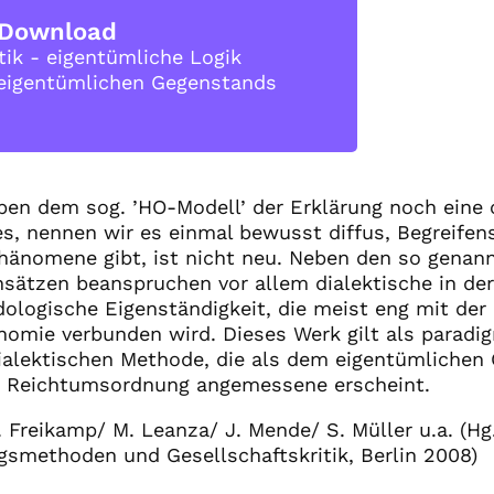
Download
tik - eigentümliche Logik
 eigentümlichen Gegenstands
eben dem sog. ’HO-Modell’ der Erklärung noch eine
s, nennen wir es einmal bewusst diffus, Begreifen
Phänomene gibt, ist nicht neu. Neben den so genan
ätzen beanspruchen vor allem dialektische in der
logische Eigenständigkeit, die meist eng mit der 
nomie verbunden wird. Dieses Werk gilt als paradig
ialektischen Methode, die als dem eigentümlichen
n Reichtumsordnung angemessene erscheint.
U. Freikamp/ M. Leanza/ J. Mende/ S. Müller u.a. (Hg.
smethoden und Gesellschaftskritik, Berlin 2008)