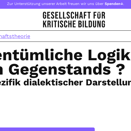
Zur Unterstützung unserer Arbeit freuen wir uns über
Spenden↓
.
haftstheorie
gentümliche Logik
n Gegenstands ?
zifik dialektischer Darstell