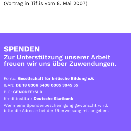
(Vortrag in Tiflis vom 8. Mai 2007)
SPENDEN
Zur Unterstützung unserer Arbeit
freuen wir uns über Zuwendungen.
Konto:
Gesellschaft für kritische Bildung e.V.
IBAN:
DE 18 8306 5408 0005 3045 55
BIC:
GENODEF1SLR
Kreditinstitut:
Deutsche Skatbank
Wenn eine Spendenbescheinigung gewünscht wird,
bitte die Adresse bei der Überweisung mit angeben.