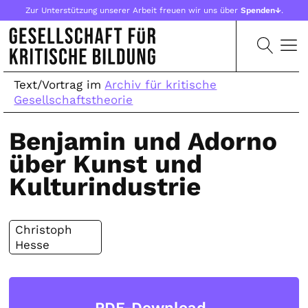
Zur Unterstützung unserer Arbeit freuen wir uns über
Spenden↓
.
Text/Vortrag im
Archiv für kritische
Gesellschaftstheorie
Benjamin und Adorno
über Kunst und
Kulturindustrie
Christoph
Hesse
PDF-Download