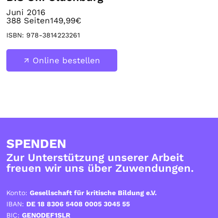
Juni 2016
388
Seiten
149,99€
ISBN:
978-3814223261
Online bestellen
SPENDEN
Zur Unterstützung unserer Arbeit
freuen wir uns über Zuwendungen.
Konto:
Gesellschaft für kritische Bildung e.V.
IBAN:
DE 18 8306 5408 0005 3045 55
BIC:
GENODEF1SLR