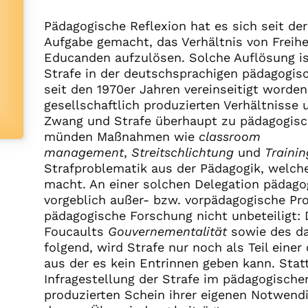
Pädagogische Reflexion hat es sich seit der
Aufgabe gemacht, das Verhältnis von Freih
Educanden aufzulösen. Solche Auflösung is
Strafe in der deutschsprachigen pädagogis
seit den 1970er Jahren vereinseitigt worden
gesellschaftlich produzierten Verhältnisse
Zwang und Strafe überhaupt zu pädagogisc
münden Maßnahmen wie
classroom
management
,
Streitschlichtung
und
Traini
Strafproblematik aus der Pädagogik, welc
macht. An einer solchen Delegation pädago
vorgeblich außer- bzw. vorpädagogische Pro
pädagogische Forschung nicht unbeteiligt:
Foucaults
Gouvernementalität
sowie des da
folgend, wird Strafe nur noch als Teil einer
aus der es kein Entrinnen geben kann. Stat
Infragestellung der Strafe im pädagogischen
produzierten Schein ihrer eigenen Notwendi