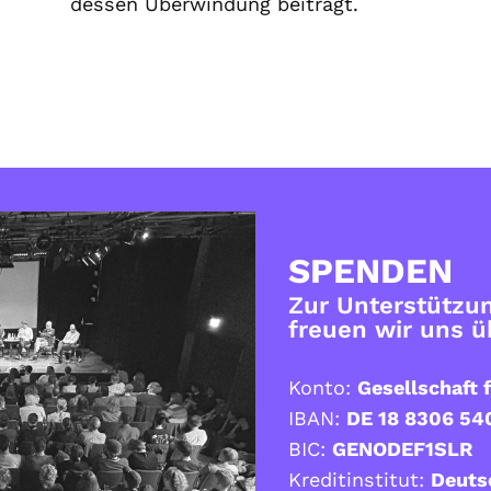
dessen Überwindung beiträgt.
SPENDEN
Zur Unterstützun
freuen wir uns 
Konto:
Gesellschaft f
IBAN:
DE 18 8306 54
BIC:
GENODEF1SLR
Kreditinstitut:
Deuts